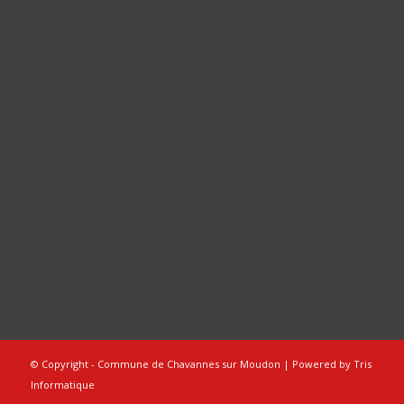
© Copyright - Commune de Chavannes sur Moudon | Powered by
Tris
Informatique