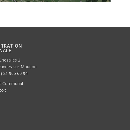
STRATION
NALE
Chesalles 2
vannes-sur-Moudon
0) 21 905 60 94
at Communal
toit