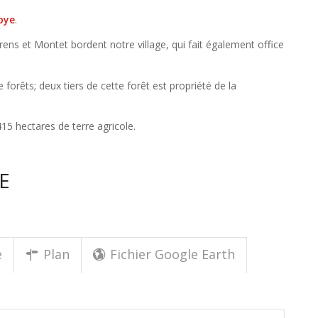
oye
.
ns et Montet bordent notre village, qui fait également office
orêts; deux tiers de cette forêt est propriété de la
415 hectares de terre agricole.
E
e
Plan
Fichier Google Earth