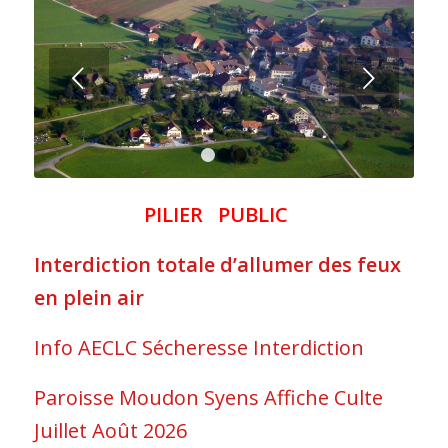
Suivant
1
2
3
PILIER PUBLIC
Interdiction totale d’allumer des feux
en plein air
Info AECLC Sécheresse Interdiction
Paroisse Moudon Syens Affiche Culte
Juillet Août 2026