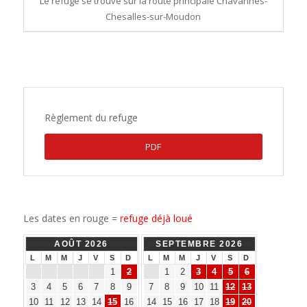
Le refuge se trouve sur la route principale Chavannes-
Chesalles-sur-Moudon
Règlement du refuge
PDF
Les dates en rouge =
refuge déjà loué
AOÛT 2026
SEPTEMBRE 2026
L
M
M
J
V
S
D
L
M
M
J
V
S
D
1
2
1
2
3
4
5
6
3
4
5
6
7
8
9
7
8
9
10
11
12
13
10
11
12
13
14
15
16
14
15
16
17
18
19
20